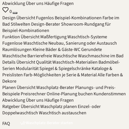
Abwicklung
Über uns
Häufige Fragen
0
Design
Übersicht
Fugenlos
Beispiel-Kombinationen
Farbe im
Bad
Stilwelten
Design-Berater
Showroom-Rundgang für
Beispiel-Kombinationen
Funktion
Übersicht
Maßfertigung
Waschtisch-Systeme
Fugenlose Waschtische
Neubau, Sanierung oder Austausch
Raumlösungen
Kleine Bäder & Gäste-WC
Gerundete
Waschtische
Barrierefreie Waschtische
Waschmaschine im Bad
Details
Übersicht
Qualität
Waschtisch-Materialien
Badmöbel-
Serien
Modularität
Spiegel & Spiegelschränke
Kataloge &
Preislisten
Farb-Möglichkeiten je Serie & Material
Alle Farben &
Dekore
Planen
Übersicht
Waschplatz-Berater
Planungs- und Preis-
Beispiele
Preisrechner
Online-Planung buchen
Kundenstimmen
Abwicklung
Über uns
Häufige Fragen
Ratgeber
Übersicht
Waschplatz planen
Einzel- oder
Doppelwaschtisch
Waschtisch austauschen
Waschplatz-Berater starten
FAQ