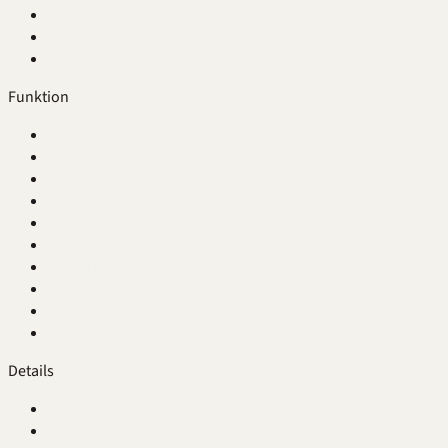
Farbe im Bad
Stilwelten
Design-Berater
Funktion
Übersicht
Maßfertigung
Waschtisch-Systeme
Fugenlose Waschtische
Neubau, Sanierung oder Austausch
Raumlösungen
Kleine Bäder & Gäste-WC
Gerundete Waschtische
Barrierefreie Waschtische
Waschmaschine im Bad
Details
Übersicht
Qualität