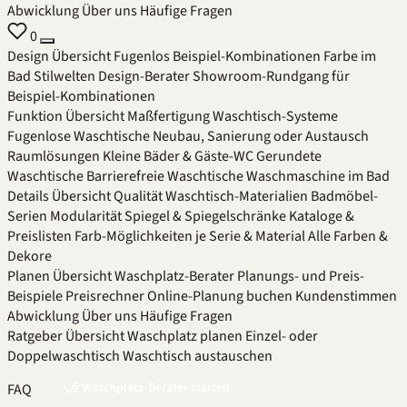
Abwicklung
Über uns
Häufige Fragen
0
Design
Übersicht
Fugenlos
Beispiel-Kombinationen
Farbe im
Bad
Stilwelten
Design-Berater
Showroom-Rundgang für
Beispiel-Kombinationen
Funktion
Übersicht
Maßfertigung
Waschtisch-Systeme
Fugenlose Waschtische
Neubau, Sanierung oder Austausch
Raumlösungen
Kleine Bäder & Gäste-WC
Gerundete
Waschtische
Barrierefreie Waschtische
Waschmaschine im Bad
Details
Übersicht
Qualität
Waschtisch-Materialien
Badmöbel-
Serien
Modularität
Spiegel & Spiegelschränke
Kataloge &
Preislisten
Farb-Möglichkeiten je Serie & Material
Alle Farben &
Dekore
Planen
Übersicht
Waschplatz-Berater
Planungs- und Preis-
Beispiele
Preisrechner
Online-Planung buchen
Kundenstimmen
Abwicklung
Über uns
Häufige Fragen
Ratgeber
Übersicht
Waschplatz planen
Einzel- oder
Doppelwaschtisch
Waschtisch austauschen
Waschplatz-Berater starten
FAQ