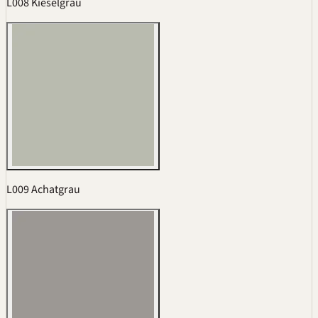
L008 Kieselgrau
L009 Achatgrau