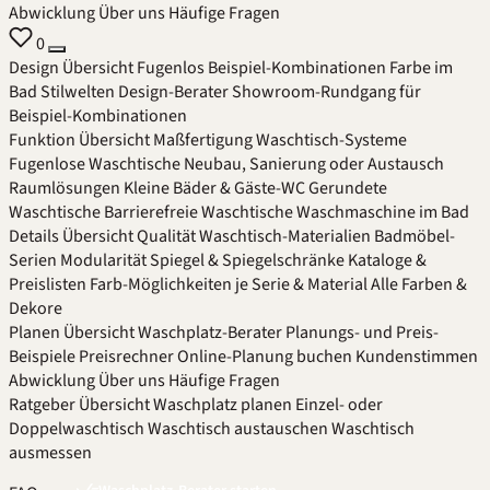
Abwicklung
Über uns
Häufige Fragen
0
Design
Übersicht
Fugenlos
Beispiel-Kombinationen
Farbe im
Bad
Stilwelten
Design-Berater
Showroom-Rundgang für
Beispiel-Kombinationen
Funktion
Übersicht
Maßfertigung
Waschtisch-Systeme
Fugenlose Waschtische
Neubau, Sanierung oder Austausch
Raumlösungen
Kleine Bäder & Gäste-WC
Gerundete
Waschtische
Barrierefreie Waschtische
Waschmaschine im Bad
Details
Übersicht
Qualität
Waschtisch-Materialien
Badmöbel-
Serien
Modularität
Spiegel & Spiegelschränke
Kataloge &
Preislisten
Farb-Möglichkeiten je Serie & Material
Alle Farben &
Dekore
Planen
Übersicht
Waschplatz-Berater
Planungs- und Preis-
Beispiele
Preisrechner
Online-Planung buchen
Kundenstimmen
Abwicklung
Über uns
Häufige Fragen
Ratgeber
Übersicht
Waschplatz planen
Einzel- oder
Doppelwaschtisch
Waschtisch austauschen
Waschtisch
ausmessen