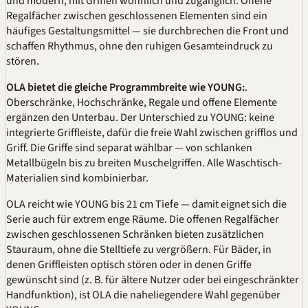
und modern, mit Griffen wohnlich und zugänglich. Offene
Regalfächer zwischen geschlossenen Elementen sind ein
häufiges Gestaltungsmittel — sie durchbrechen die Front und
schaffen Rhythmus, ohne den ruhigen Gesamteindruck zu
stören.
OLA bietet die gleiche Programmbreite wie YOUNG:
.
Oberschränke, Hochschränke, Regale und offene Elemente
ergänzen den Unterbau. Der Unterschied zu YOUNG: keine
integrierte Griffleiste, dafür die freie Wahl zwischen grifflos und
Griff. Die Griffe sind separat wählbar — von schlanken
Metallbügeln bis zu breiten Muschelgriffen. Alle Waschtisch-
Materialien sind kombinierbar.
OLA reicht wie YOUNG bis 21 cm Tiefe — damit eignet sich die
Serie auch für extrem enge Räume. Die offenen Regalfächer
zwischen geschlossenen Schränken bieten zusätzlichen
Stauraum, ohne die Stelltiefe zu vergrößern. Für Bäder, in
denen Griffleisten optisch stören oder in denen Griffe
gewünscht sind (z. B. für ältere Nutzer oder bei eingeschränkter
Handfunktion), ist OLA die naheliegendere Wahl gegenüber