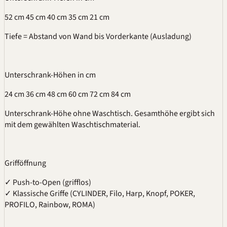
52 cm
45 cm
40 cm
35 cm
21 cm
Tiefe = Abstand von Wand bis Vorderkante (Ausladung)
Unterschrank-Höhen
in cm
24 cm
36 cm
48 cm
60 cm
72 cm
84 cm
Unterschrank-Höhe ohne Waschtisch. Gesamthöhe ergibt sich
mit dem gewählten Waschtischmaterial.
Grifföffnung
✓
Push-to-Open (grifflos)
✓
Klassische Griffe (CYLINDER, Filo, Harp, Knopf, POKER,
PROFILO, Rainbow, ROMA)