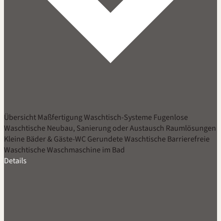
Übersicht
Maßfertigung
Waschtisch-Systeme
Fugenlose
Waschtische
Neubau, Sanierung oder Austausch
Raumlösungen
Kleine Bäder & Gäste-WC
Gerundete Waschtische
Barrierefreie
Waschtische
Waschmaschine im Bad
Details