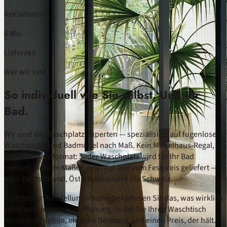
Reklamation
6 Wo.
Lieferzeit
Wer wir sind
So individuell wie Sie selbst. Und Ihr
Bad.
Wir sind die Waschplatz-Experten — spezialisiert auf fugenlose
Waschtische und Badmöbel nach Maß. Kein Möbelhaus-Regal,
kein Standardformat: Jeder Waschplatz wird für Ihr Bad
geplant, in Ihren Maßen gefertigt und zum Festpreis geliefert —
nach Deutschland, Österreich und in die Schweiz.
Statt teurer Ausstellungsräume bekommen Sie das, was wirklich
zählt: eine persönliche Planung, in der Sie Ihren Waschtisch
vorab in 3D sehen, ehrliche
Beratung
und einen Preis, der hält.