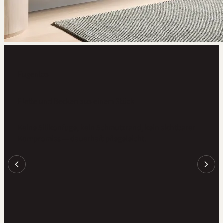
Fugenlos
Platte und Becken aus einem Stück
Keine Silikonfuge, kein Schmutzrand, kein sichtbarer
Online-Planung
Kompromiss — dauerhaft pflegeleicht.