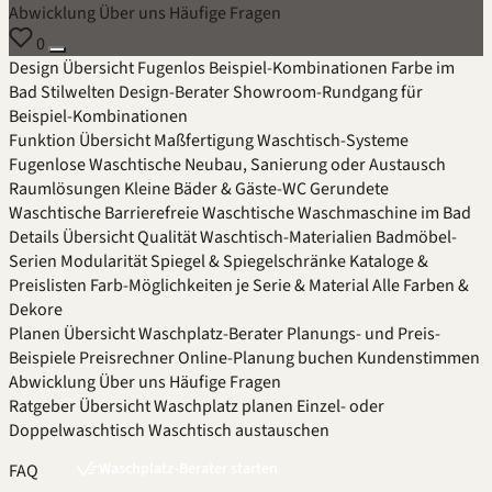
Abwicklung
Über uns
Häufige Fragen
0
Design
Übersicht
Fugenlos
Beispiel-Kombinationen
Farbe im
Bad
Stilwelten
Design-Berater
Showroom-Rundgang für
Beispiel-Kombinationen
Funktion
Übersicht
Maßfertigung
Waschtisch-Systeme
Fugenlose Waschtische
Neubau, Sanierung oder Austausch
Raumlösungen
Kleine Bäder & Gäste-WC
Gerundete
Waschtische
Barrierefreie Waschtische
Waschmaschine im Bad
Details
Übersicht
Qualität
Waschtisch-Materialien
Badmöbel-
Serien
Modularität
Spiegel & Spiegelschränke
Kataloge &
Preislisten
Farb-Möglichkeiten je Serie & Material
Alle Farben &
Dekore
Planen
Übersicht
Waschplatz-Berater
Planungs- und Preis-
Beispiele
Preisrechner
Online-Planung buchen
Kundenstimmen
Abwicklung
Über uns
Häufige Fragen
Ratgeber
Übersicht
Waschplatz planen
Einzel- oder
Doppelwaschtisch
Waschtisch austauschen
Waschplatz-Berater starten
FAQ