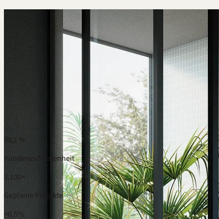
Waschtische & Badmöbel · Individuell geplant
Fugenlose Waschtische und
Badmöbel nach Maß
Fugenlos. Maßgenau. Hochwertig.
Waschtische und Badmöbel nach Maß — in 1-cm-Schritten
gefertigt, persönlich geplant, mit Festpreis geliefert.
98,1 %
Kundenzufriedenheit
3.100+
Geplante Projekte
<0,5%