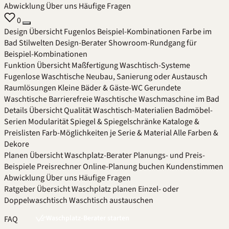
Abwicklung
Über uns
Häufige Fragen
0
Design
Übersicht
Fugenlos
Beispiel-Kombinationen
Farbe im
Bad
Stilwelten
Design-Berater
Showroom-Rundgang für
Beispiel-Kombinationen
Funktion
Übersicht
Maßfertigung
Waschtisch-Systeme
Fugenlose Waschtische
Neubau, Sanierung oder Austausch
Raumlösungen
Kleine Bäder & Gäste-WC
Gerundete
Waschtische
Barrierefreie Waschtische
Waschmaschine im Bad
Details
Übersicht
Qualität
Waschtisch-Materialien
Badmöbel-
Serien
Modularität
Spiegel & Spiegelschränke
Kataloge &
Preislisten
Farb-Möglichkeiten je Serie & Material
Alle Farben &
Dekore
Planen
Übersicht
Waschplatz-Berater
Planungs- und Preis-
Beispiele
Preisrechner
Online-Planung buchen
Kundenstimmen
Abwicklung
Über uns
Häufige Fragen
Ratgeber
Übersicht
Waschplatz planen
Einzel- oder
Doppelwaschtisch
Waschtisch austauschen
Waschplatz-Berater starten
FAQ