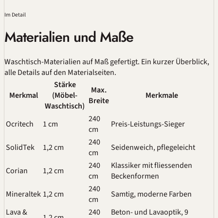
Im Detail
Materialien und Maße
Waschtisch-Materialien auf Maß gefertigt. Ein kurzer Überblick,
alle Details auf den Materialseiten.
Stärke
Max.
Merkmal
(Möbel-
Merkmale
Breite
Waschtisch)
240
Ocritech
1 cm
Preis-Leistungs-Sieger
cm
240
SolidTek
1,2 cm
Seidenweich, pflegeleicht
cm
240
Klassiker mit fliessenden
Corian
1,2 cm
cm
Beckenformen
240
Mineraltek
1,2 cm
Samtig, moderne Farben
cm
Lava &
240
Beton- und Lavaoptik, 9
1,2 cm