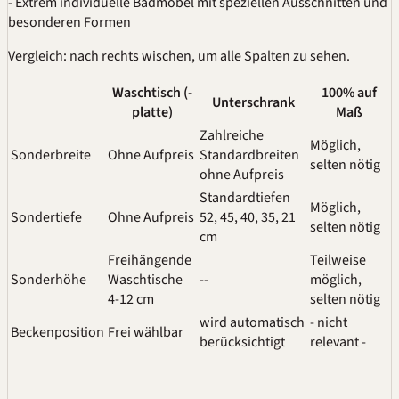
- Extrem individuelle Badmöbel mit speziellen Ausschnitten und
besonderen Formen
Vergleich: nach rechts wischen, um alle Spalten zu sehen.
Waschtisch (-
100% auf
Unterschrank
platte)
Maß
Zahlreiche
Möglich,
Sonderbreite
Ohne Aufpreis
Standardbreiten
selten nötig
ohne Aufpreis
Standardtiefen
Möglich,
Sondertiefe
Ohne Aufpreis
52, 45, 40, 35, 21
selten nötig
cm
Freihängende
Teilweise
Sonderhöhe
Waschtische
--
möglich,
4-12 cm
selten nötig
wird automatisch
- nicht
Beckenposition
Frei wählbar
berücksichtigt
relevant -