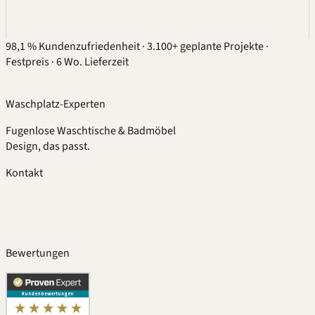
98,1 % Kundenzufriedenheit
·
3.100+ geplante Projekte
·
Festpreis
·
6 Wo. Lieferzeit
Das sagen unsere Kunden …
Waschplatz-Experten
Fugenlose Waschtische & Badmöbel
Design, das passt.
Kontakt
07141 1421690
service@waschplatz-experten.com
Bewertungen