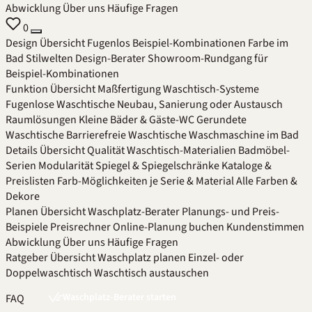
Abwicklung
Über uns
Häufige Fragen
0
Design
Übersicht
Fugenlos
Beispiel-Kombinationen
Farbe im
Bad
Stilwelten
Design-Berater
Showroom-Rundgang für
Beispiel-Kombinationen
Funktion
Übersicht
Maßfertigung
Waschtisch-Systeme
Fugenlose Waschtische
Neubau, Sanierung oder Austausch
Raumlösungen
Kleine Bäder & Gäste-WC
Gerundete
Waschtische
Barrierefreie Waschtische
Waschmaschine im Bad
Details
Übersicht
Qualität
Waschtisch-Materialien
Badmöbel-
Serien
Modularität
Spiegel & Spiegelschränke
Kataloge &
Preislisten
Farb-Möglichkeiten je Serie & Material
Alle Farben &
Dekore
Planen
Übersicht
Waschplatz-Berater
Planungs- und Preis-
Beispiele
Preisrechner
Online-Planung buchen
Kundenstimmen
Abwicklung
Über uns
Häufige Fragen
Ratgeber
Übersicht
Waschplatz planen
Einzel- oder
Doppelwaschtisch
Waschtisch austauschen
Waschplatz-Berater starten
FAQ