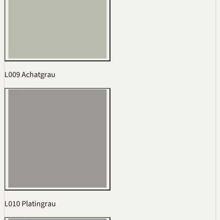
L009 Achatgrau
L010 Platingrau