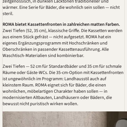
zeitgenössisch, in dunklen Lacktönen traditioneller und
wärmer. Eine Serie für Bäder, die wohnlich sein sollen — nicht
steril.
ROMA bietet Kassettenfronten in zahlreichen matten Farben.
Zwei Tiefen (52, 35 cm), klassische Griffe. Die Kassetten werden
aus einem Stück gefräst — nicht aufgesetzt. ROMA hat ein
eigenes Ergänzungsprogramm mit Hochschränken und
Oberschränken in passender Kassettenausführung. Alle
Waschtisch-Materialien sind kombinierbar.
Zwei Tiefen — 52 cm für Standardbäder und 35 cm für schmale
Räume oder Gäste-WCs. Die 35-cm-Option mit Kassettenfronten
ist ungewöhnlich im Programm: Landhausstil auch auf
kleinstem Raum. ROMA eignet sich für Bäder, die einen
wohnlichen, möbelartigen Charakter haben sollen — in
modernisierten Altbauten, Landhäusern oder Bädern, die
bewusst nicht puristisch wirken wollen.