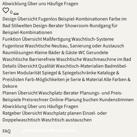
Abwicklung
Über uns
Häufige Fragen
0
Design
Übersicht
Fugenlos
Beispiel-Kombinationen
Farbe im
Bad
Stilwelten
Design-Berater
Showroom-Rundgang für
Beispiel-Kombinationen
Funktion
Übersicht
Maßfertigung
Waschtisch-Systeme
Fugenlose Waschtische
Neubau, Sanierung oder Austausch
Raumlösungen
Kleine Bäder & Gäste-WC
Gerundete
Waschtische
Barrierefreie Waschtische
Waschmaschine im Bad
Details
Übersicht
Qualität
Waschtisch-Materialien
Badmöbel-
Serien
Modularität
Spiegel & Spiegelschränke
Kataloge &
Preislisten
Farb-Möglichkeiten je Serie & Material
Alle Farben &
Dekore
Planen
Übersicht
Waschplatz-Berater
Planungs- und Preis-
Beispiele
Preisrechner
Online-Planung buchen
Kundenstimmen
Abwicklung
Über uns
Häufige Fragen
Ratgeber
Übersicht
Waschplatz planen
Einzel- oder
Doppelwaschtisch
Waschtisch austauschen
Waschplatz-Berater starten
FAQ