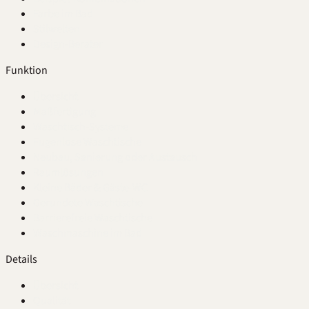
Farbe im Bad
Stilwelten
Design-Berater
Funktion
Übersicht
Maßfertigung
Waschtisch-Systeme
Fugenlose Waschtische
Neubau, Sanierung oder Austausch
Raumlösungen
Kleine Bäder & Gäste-WC
Gerundete Waschtische
Barrierefreie Waschtische
Waschmaschine im Bad
Details
Übersicht
Qualität