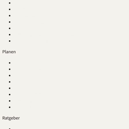
Waschtisch-Materialien
Badmöbel-Serien
Modularität
Spiegel & Spiegelschränke
Kataloge & Preislisten
Farb-Möglichkeiten je Serie & Material
Alle Farben & Dekore
Planen
Übersicht
Waschplatz-Berater
Planungs- und Preis-Beispiele
Preisrechner
Online-Planung buchen
Kundenstimmen
Abwicklung
Über uns
Ratgeber