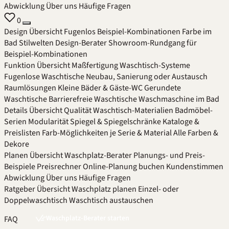
Abwicklung
Über uns
Häufige Fragen
0
Design
Übersicht
Fugenlos
Beispiel-Kombinationen
Farbe im
Bad
Stilwelten
Design-Berater
Showroom-Rundgang für
Beispiel-Kombinationen
Funktion
Übersicht
Maßfertigung
Waschtisch-Systeme
Fugenlose Waschtische
Neubau, Sanierung oder Austausch
Raumlösungen
Kleine Bäder & Gäste-WC
Gerundete
Waschtische
Barrierefreie Waschtische
Waschmaschine im Bad
Details
Übersicht
Qualität
Waschtisch-Materialien
Badmöbel-
Serien
Modularität
Spiegel & Spiegelschränke
Kataloge &
Preislisten
Farb-Möglichkeiten je Serie & Material
Alle Farben &
Dekore
Planen
Übersicht
Waschplatz-Berater
Planungs- und Preis-
Beispiele
Preisrechner
Online-Planung buchen
Kundenstimmen
Abwicklung
Über uns
Häufige Fragen
Ratgeber
Übersicht
Waschplatz planen
Einzel- oder
Doppelwaschtisch
Waschtisch austauschen
Waschplatz-Berater starten
FAQ