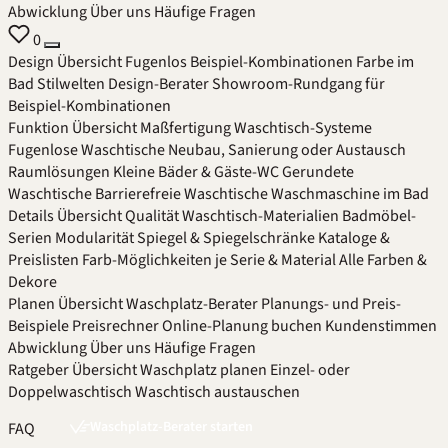
Abwicklung
Über uns
Häufige Fragen
0
Design
Übersicht
Fugenlos
Beispiel-Kombinationen
Farbe im
Bad
Stilwelten
Design-Berater
Showroom-Rundgang für
Beispiel-Kombinationen
Funktion
Übersicht
Maßfertigung
Waschtisch-Systeme
Fugenlose Waschtische
Neubau, Sanierung oder Austausch
Raumlösungen
Kleine Bäder & Gäste-WC
Gerundete
Waschtische
Barrierefreie Waschtische
Waschmaschine im Bad
Details
Übersicht
Qualität
Waschtisch-Materialien
Badmöbel-
Serien
Modularität
Spiegel & Spiegelschränke
Kataloge &
Preislisten
Farb-Möglichkeiten je Serie & Material
Alle Farben &
Dekore
Planen
Übersicht
Waschplatz-Berater
Planungs- und Preis-
Beispiele
Preisrechner
Online-Planung buchen
Kundenstimmen
Abwicklung
Über uns
Häufige Fragen
Ratgeber
Übersicht
Waschplatz planen
Einzel- oder
Doppelwaschtisch
Waschtisch austauschen
Waschplatz-Berater starten
FAQ