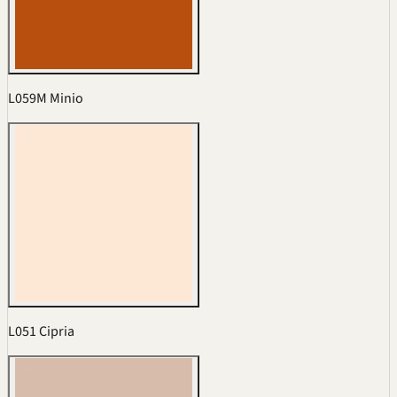
L059M Minio
L051 Cipria