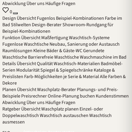
Abwicklung
Über uns
Häufige Fragen
0
Design
Übersicht
Fugenlos
Beispiel-Kombinationen
Farbe im
Bad
Stilwelten
Design-Berater
Showroom-Rundgang für
Beispiel-Kombinationen
Funktion
Übersicht
Maßfertigung
Waschtisch-Systeme
Fugenlose Waschtische
Neubau, Sanierung oder Austausch
Raumlösungen
Kleine Bäder & Gäste-WC
Gerundete
Waschtische
Barrierefreie Waschtische
Waschmaschine im Bad
Details
Übersicht
Qualität
Waschtisch-Materialien
Badmöbel-
Serien
Modularität
Spiegel & Spiegelschränke
Kataloge &
Preislisten
Farb-Möglichkeiten je Serie & Material
Alle Farben &
Dekore
Planen
Übersicht
Waschplatz-Berater
Planungs- und Preis-
Beispiele
Preisrechner
Online-Planung buchen
Kundenstimmen
Abwicklung
Über uns
Häufige Fragen
Ratgeber
Übersicht
Waschplatz planen
Einzel- oder
Doppelwaschtisch
Waschtisch austauschen
Waschtisch
ausmessen