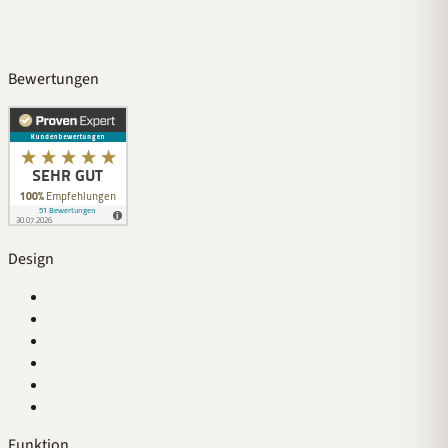
07141 1421690
service@waschplatz-experten.com
Bewertungen
Design
Übersicht
Fugenlos
Beispiel-Kombinationen
Farbe im Bad
Stilwelten
Design-Berater
Funktion