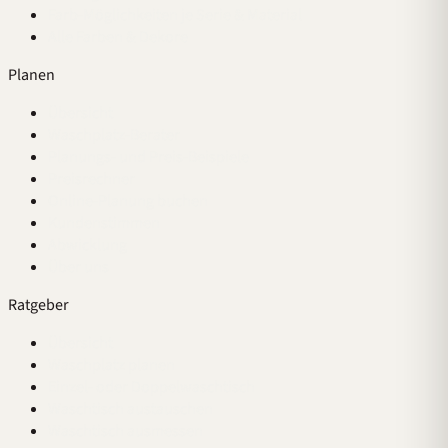
Farb-Möglichkeiten je Serie & Material
Alle Farben & Dekore
Planen
Übersicht
Waschplatz-Berater
Planungs- und Preis-Beispiele
Preisrechner
Online-Planung buchen
Kundenstimmen
Abwicklung
Über uns
Ratgeber
Übersicht
Waschplatz planen
Einzel- oder Doppelwaschtisch
Waschtisch austauschen
Waschtisch ausmessen