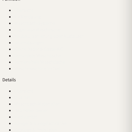
Übersicht
Maßfertigung
Waschtisch-Systeme
Fugenlose Waschtische
Neubau, Sanierung oder Austausch
Raumlösungen
Kleine Bäder & Gäste-WC
Gerundete Waschtische
Barrierefreie Waschtische
Waschmaschine im Bad
Details
Übersicht
Qualität
Waschtisch-Materialien
Badmöbel-Serien
Modularität
Spiegel & Spiegelschränke
Kataloge & Preislisten