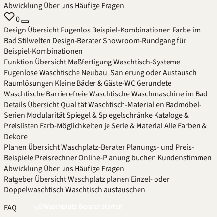
Abwicklung
Über uns
Häufige Fragen
0
Design
Übersicht
Fugenlos
Beispiel-Kombinationen
Farbe im
Bad
Stilwelten
Design-Berater
Showroom-Rundgang für
Beispiel-Kombinationen
Funktion
Übersicht
Maßfertigung
Waschtisch-Systeme
Fugenlose Waschtische
Neubau, Sanierung oder Austausch
Raumlösungen
Kleine Bäder & Gäste-WC
Gerundete
Waschtische
Barrierefreie Waschtische
Waschmaschine im Bad
Details
Übersicht
Qualität
Waschtisch-Materialien
Badmöbel-
Serien
Modularität
Spiegel & Spiegelschränke
Kataloge &
Preislisten
Farb-Möglichkeiten je Serie & Material
Alle Farben &
Dekore
Planen
Übersicht
Waschplatz-Berater
Planungs- und Preis-
Beispiele
Preisrechner
Online-Planung buchen
Kundenstimmen
Abwicklung
Über uns
Häufige Fragen
Ratgeber
Übersicht
Waschplatz planen
Einzel- oder
Doppelwaschtisch
Waschtisch austauschen
Waschplatz-Berater starten
FAQ