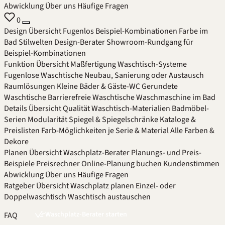
Abwicklung
Über uns
Häufige Fragen
0
Design
Übersicht
Fugenlos
Beispiel-Kombinationen
Farbe im
Bad
Stilwelten
Design-Berater
Showroom-Rundgang für
Beispiel-Kombinationen
Funktion
Übersicht
Maßfertigung
Waschtisch-Systeme
Fugenlose Waschtische
Neubau, Sanierung oder Austausch
Raumlösungen
Kleine Bäder & Gäste-WC
Gerundete
Waschtische
Barrierefreie Waschtische
Waschmaschine im Bad
Details
Übersicht
Qualität
Waschtisch-Materialien
Badmöbel-
Serien
Modularität
Spiegel & Spiegelschränke
Kataloge &
Preislisten
Farb-Möglichkeiten je Serie & Material
Alle Farben &
Dekore
Planen
Übersicht
Waschplatz-Berater
Planungs- und Preis-
Beispiele
Preisrechner
Online-Planung buchen
Kundenstimmen
Abwicklung
Über uns
Häufige Fragen
Ratgeber
Übersicht
Waschplatz planen
Einzel- oder
Doppelwaschtisch
Waschtisch austauschen
Waschplatz-Berater starten
FAQ