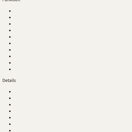
Übersicht
Maßfertigung
Waschtisch-Systeme
Fugenlose Waschtische
Neubau, Sanierung oder Austausch
Raumlösungen
Kleine Bäder & Gäste-WC
Gerundete Waschtische
Barrierefreie Waschtische
Waschmaschine im Bad
Details
Übersicht
Qualität
Waschtisch-Materialien
Badmöbel-Serien
Modularität
Spiegel & Spiegelschränke
Kataloge & Preislisten