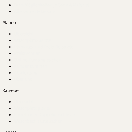
Farb-Möglichkeiten je Serie & Material
Alle Farben & Dekore
Planen
Übersicht
Waschplatz-Berater
Planungs- und Preis-Beispiele
Preisrechner
Online-Planung buchen
Kundenstimmen
Abwicklung
Über uns
Ratgeber
Übersicht
Waschplatz planen
Einzel- oder Doppelwaschtisch
Waschtisch austauschen