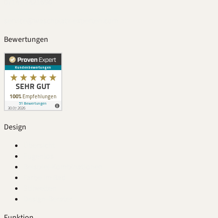
07141 1421690
service@waschplatz-experten.com
Bewertungen
Design
Übersicht
Fugenlos
Beispiel-Kombinationen
Farbe im Bad
Stilwelten
Design-Berater
Funktion