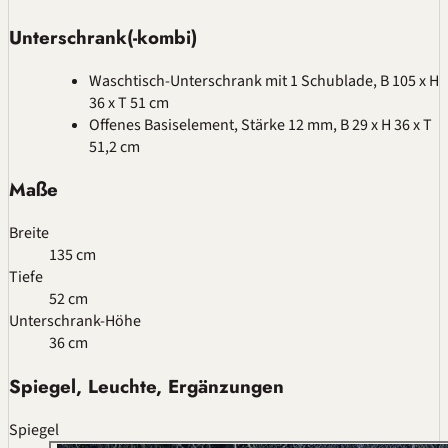
Unterschrank(-kombi)
Waschtisch-Unterschrank mit 1 Schublade, B 105 x H
36 x T 51 cm
Offenes Basiselement, Stärke 12 mm, B 29 x H 36 x T
51,2 cm
Maße
Breite
135 cm
Tiefe
52 cm
Unterschrank-Höhe
36 cm
Spiegel, Leuchte, Ergänzungen
Spiegel