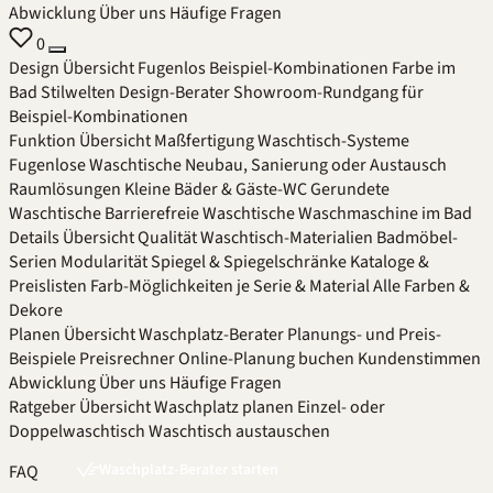
Abwicklung
Über uns
Häufige Fragen
0
Design
Übersicht
Fugenlos
Beispiel-Kombinationen
Farbe im
Bad
Stilwelten
Design-Berater
Showroom-Rundgang für
Beispiel-Kombinationen
Funktion
Übersicht
Maßfertigung
Waschtisch-Systeme
Fugenlose Waschtische
Neubau, Sanierung oder Austausch
Raumlösungen
Kleine Bäder & Gäste-WC
Gerundete
Waschtische
Barrierefreie Waschtische
Waschmaschine im Bad
Details
Übersicht
Qualität
Waschtisch-Materialien
Badmöbel-
Serien
Modularität
Spiegel & Spiegelschränke
Kataloge &
Preislisten
Farb-Möglichkeiten je Serie & Material
Alle Farben &
Dekore
Planen
Übersicht
Waschplatz-Berater
Planungs- und Preis-
Beispiele
Preisrechner
Online-Planung buchen
Kundenstimmen
Abwicklung
Über uns
Häufige Fragen
Ratgeber
Übersicht
Waschplatz planen
Einzel- oder
Doppelwaschtisch
Waschtisch austauschen
Waschplatz-Berater starten
FAQ