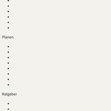
Badmöbel-Serien
Modularität
Spiegel & Spiegelschränke
Kataloge & Preislisten
Farb-Möglichkeiten je Serie & Material
Alle Farben & Dekore
Planen
Übersicht
Waschplatz-Berater
Planungs- und Preis-Beispiele
Preisrechner
Online-Planung buchen
Kundenstimmen
Abwicklung
Über uns
Ratgeber
Übersicht
Waschplatz planen