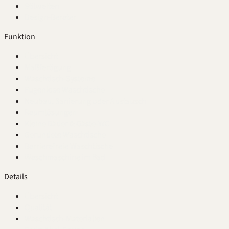
Stilwelten
Design-Berater
Funktion
Übersicht
Maßfertigung
Waschtisch-Systeme
Fugenlose Waschtische
Neubau, Sanierung oder Austausch
Raumlösungen
Kleine Bäder & Gäste-WC
Gerundete Waschtische
Barrierefreie Waschtische
Waschmaschine im Bad
Details
Übersicht
Qualität
Waschtisch-Materialien