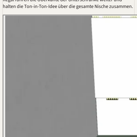
halten die Ton-in-Ton-Idee über die gesamte Nische zusammen.