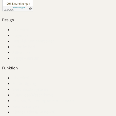
Design
Übersicht
Fugenlos
Beispiel-Kombinationen
Farbe im Bad
Stilwelten
Design-Berater
Funktion
Übersicht
Maßfertigung
Waschtisch-Systeme
Fugenlose Waschtische
Neubau, Sanierung oder Austausch
Raumlösungen
Kleine Bäder & Gäste-WC