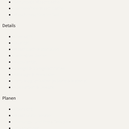
Gerundete Waschtische
Barrierefreie Waschtische
Waschmaschine im Bad
Details
Übersicht
Qualität
Waschtisch-Materialien
Badmöbel-Serien
Modularität
Spiegel & Spiegelschränke
Kataloge & Preislisten
Farb-Möglichkeiten je Serie & Material
Alle Farben & Dekore
Planen
Übersicht
Waschplatz-Berater
Planungs- und Preis-Beispiele
Preisrechner