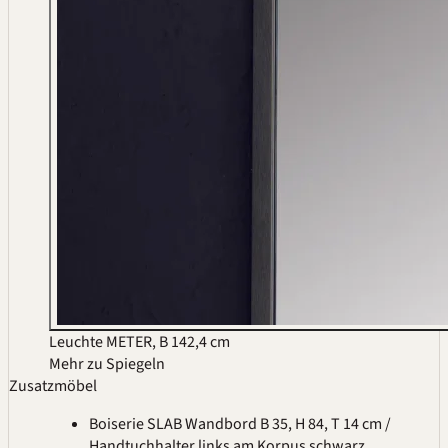
Leuchte METER, B 142,4 cm
Mehr zu Spiegeln
Zusatzmöbel
Boiserie SLAB Wandbord B 35, H 84, T 14 cm /
Handtuchhalter links am Korpus schwarz