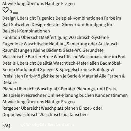
Abwicklung
Über uns
Häufige Fragen
0
Design
Übersicht
Fugenlos
Beispiel-Kombinationen
Farbe im
Bad
Stilwelten
Design-Berater
Showroom-Rundgang für
Beispiel-Kombinationen
Funktion
Übersicht
Maßfertigung
Waschtisch-Systeme
Fugenlose Waschtische
Neubau, Sanierung oder Austausch
Raumlösungen
Kleine Bäder & Gäste-WC
Gerundete
Waschtische
Barrierefreie Waschtische
Waschmaschine im Bad
Details
Übersicht
Qualität
Waschtisch-Materialien
Badmöbel-
Serien
Modularität
Spiegel & Spiegelschränke
Kataloge &
Preislisten
Farb-Möglichkeiten je Serie & Material
Alle Farben &
Dekore
Planen
Übersicht
Waschplatz-Berater
Planungs- und Preis-
Beispiele
Preisrechner
Online-Planung buchen
Kundenstimmen
Abwicklung
Über uns
Häufige Fragen
Ratgeber
Übersicht
Waschplatz planen
Einzel- oder
Doppelwaschtisch
Waschtisch austauschen
Waschplatz-Berater starten
FAQ