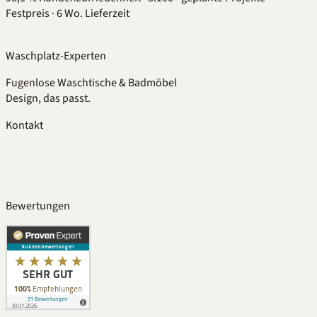
Festpreis
·
6 Wo. Lieferzeit
Das sagen unsere Kunden …
Waschplatz-Experten
Fugenlose Waschtische & Badmöbel
Design, das passt.
Kontakt
07141 1421690
service@waschplatz-experten.com
Bewertungen