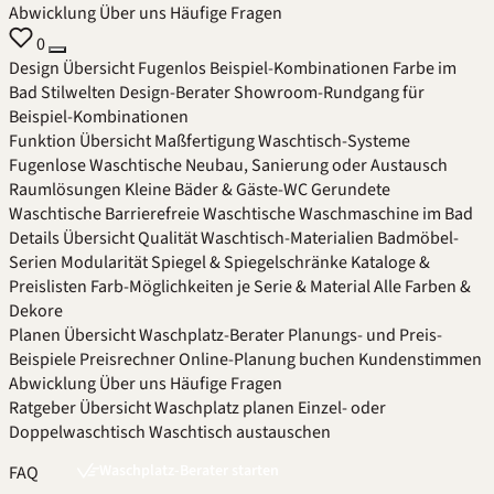
Abwicklung
Über uns
Häufige Fragen
0
Design
Übersicht
Fugenlos
Beispiel-Kombinationen
Farbe im
Bad
Stilwelten
Design-Berater
Showroom-Rundgang für
Beispiel-Kombinationen
Funktion
Übersicht
Maßfertigung
Waschtisch-Systeme
Fugenlose Waschtische
Neubau, Sanierung oder Austausch
Raumlösungen
Kleine Bäder & Gäste-WC
Gerundete
Waschtische
Barrierefreie Waschtische
Waschmaschine im Bad
Details
Übersicht
Qualität
Waschtisch-Materialien
Badmöbel-
Serien
Modularität
Spiegel & Spiegelschränke
Kataloge &
Preislisten
Farb-Möglichkeiten je Serie & Material
Alle Farben &
Dekore
Planen
Übersicht
Waschplatz-Berater
Planungs- und Preis-
Beispiele
Preisrechner
Online-Planung buchen
Kundenstimmen
Abwicklung
Über uns
Häufige Fragen
Ratgeber
Übersicht
Waschplatz planen
Einzel- oder
Doppelwaschtisch
Waschtisch austauschen
Waschplatz-Berater starten
FAQ