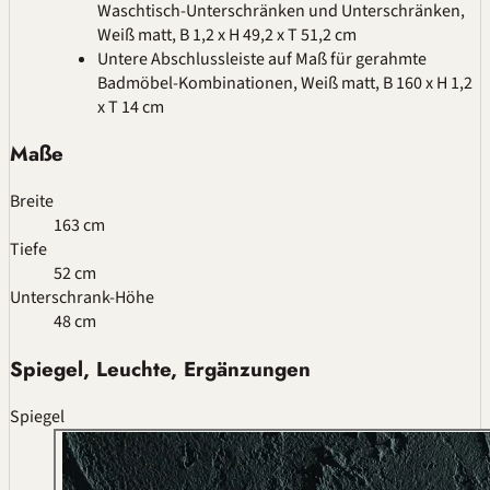
Waschtisch-Unterschränken und Unterschränken,
Weiß matt, B 1,2 x H 49,2 x T 51,2 cm
Untere Abschlussleiste auf Maß für gerahmte
Badmöbel-Kombinationen, Weiß matt, B 160 x H 1,2
x T 14 cm
Maße
Breite
163 cm
Tiefe
52 cm
Unterschrank-Höhe
48 cm
Spiegel, Leuchte, Ergänzungen
Spiegel