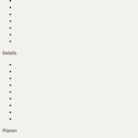
Fugenlose Waschtische
Neubau, Sanierung oder Austausch
Raumlösungen
Kleine Bäder & Gäste-WC
Gerundete Waschtische
Barrierefreie Waschtische
Waschmaschine im Bad
Details
Übersicht
Qualität
Waschtisch-Materialien
Badmöbel-Serien
Modularität
Spiegel & Spiegelschränke
Kataloge & Preislisten
Farb-Möglichkeiten je Serie & Material
Alle Farben & Dekore
Planen