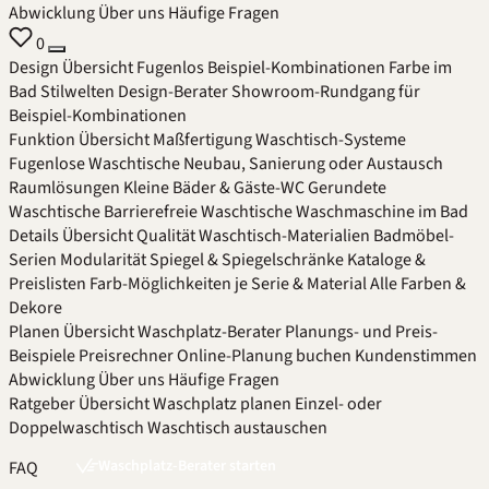
Abwicklung
Über uns
Häufige Fragen
0
Design
Übersicht
Fugenlos
Beispiel-Kombinationen
Farbe im
Bad
Stilwelten
Design-Berater
Showroom-Rundgang für
Beispiel-Kombinationen
Funktion
Übersicht
Maßfertigung
Waschtisch-Systeme
Fugenlose Waschtische
Neubau, Sanierung oder Austausch
Raumlösungen
Kleine Bäder & Gäste-WC
Gerundete
Waschtische
Barrierefreie Waschtische
Waschmaschine im Bad
Details
Übersicht
Qualität
Waschtisch-Materialien
Badmöbel-
Serien
Modularität
Spiegel & Spiegelschränke
Kataloge &
Preislisten
Farb-Möglichkeiten je Serie & Material
Alle Farben &
Dekore
Planen
Übersicht
Waschplatz-Berater
Planungs- und Preis-
Beispiele
Preisrechner
Online-Planung buchen
Kundenstimmen
Abwicklung
Über uns
Häufige Fragen
Ratgeber
Übersicht
Waschplatz planen
Einzel- oder
Doppelwaschtisch
Waschtisch austauschen
Waschplatz-Berater starten
FAQ