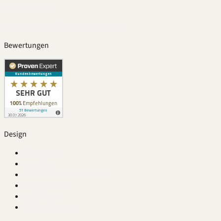
07141 1421690
service@waschplatz-experten.com
Bewertungen
Design
Übersicht
Fugenlos
Beispiel-Kombinationen
Farbe im Bad
Stilwelten
Design-Berater