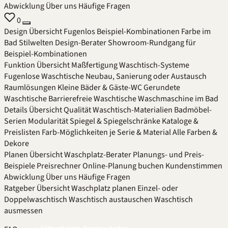
Abwicklung
Über uns
Häufige Fragen
0
Design
Übersicht
Fugenlos
Beispiel-Kombinationen
Farbe im
Bad
Stilwelten
Design-Berater
Showroom-Rundgang für
Beispiel-Kombinationen
Funktion
Übersicht
Maßfertigung
Waschtisch-Systeme
Fugenlose Waschtische
Neubau, Sanierung oder Austausch
Raumlösungen
Kleine Bäder & Gäste-WC
Gerundete
Waschtische
Barrierefreie Waschtische
Waschmaschine im Bad
Details
Übersicht
Qualität
Waschtisch-Materialien
Badmöbel-
Serien
Modularität
Spiegel & Spiegelschränke
Kataloge &
Preislisten
Farb-Möglichkeiten je Serie & Material
Alle Farben &
Dekore
Planen
Übersicht
Waschplatz-Berater
Planungs- und Preis-
Beispiele
Preisrechner
Online-Planung buchen
Kundenstimmen
Abwicklung
Über uns
Häufige Fragen
Ratgeber
Übersicht
Waschplatz planen
Einzel- oder
Doppelwaschtisch
Waschtisch austauschen
Waschtisch
ausmessen