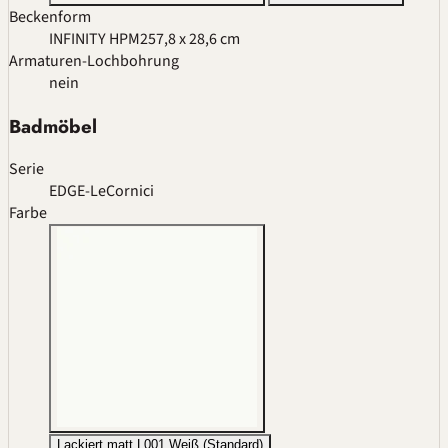
Beckenform
INFINITY HPM2
57,8 x 28,6 cm
Armaturen-Lochbohrung
nein
Badmöbel
Serie
EDGE-LeCornici
Farbe
Lackiert matt L001 Weiß (Standard)