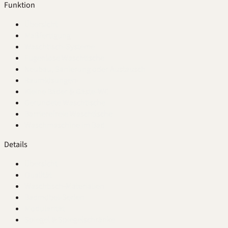
Funktion
Übersicht
Maßfertigung
Waschtisch-Systeme
Fugenlose Waschtische
Neubau, Sanierung oder Austausch
Raumlösungen
Kleine Bäder & Gäste-WC
Gerundete Waschtische
Barrierefreie Waschtische
Waschmaschine im Bad
Details
Übersicht
Qualität
Waschtisch-Materialien
Badmöbel-Serien
Modularität
Spiegel & Spiegelschränke