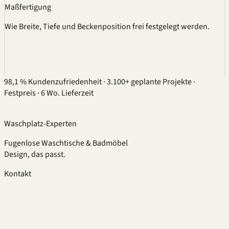
Maßfertigung
Wie Breite, Tiefe und Beckenposition frei festgelegt werden.
98,1 % Kundenzufriedenheit
·
3.100+ geplante Projekte
·
Festpreis
·
6 Wo. Lieferzeit
Das sagen unsere Kunden …
Waschplatz-Experten
Fugenlose Waschtische & Badmöbel
Design, das passt.
Kontakt
07141 1421690
service@waschplatz-experten.com