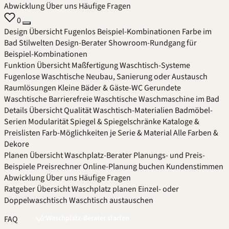
Abwicklung
Über uns
Häufige Fragen
0
Design
Übersicht
Fugenlos
Beispiel-Kombinationen
Farbe im
Bad
Stilwelten
Design-Berater
Showroom-Rundgang für
Beispiel-Kombinationen
Funktion
Übersicht
Maßfertigung
Waschtisch-Systeme
Fugenlose Waschtische
Neubau, Sanierung oder Austausch
Raumlösungen
Kleine Bäder & Gäste-WC
Gerundete
Waschtische
Barrierefreie Waschtische
Waschmaschine im Bad
Details
Übersicht
Qualität
Waschtisch-Materialien
Badmöbel-
Serien
Modularität
Spiegel & Spiegelschränke
Kataloge &
Preislisten
Farb-Möglichkeiten je Serie & Material
Alle Farben &
Dekore
Planen
Übersicht
Waschplatz-Berater
Planungs- und Preis-
Beispiele
Preisrechner
Online-Planung buchen
Kundenstimmen
Abwicklung
Über uns
Häufige Fragen
Ratgeber
Übersicht
Waschplatz planen
Einzel- oder
Doppelwaschtisch
Waschtisch austauschen
Waschplatz-Berater starten
FAQ