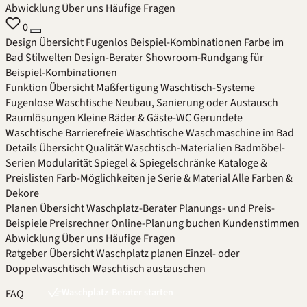
Abwicklung
Über uns
Häufige Fragen
0
Design
Übersicht
Fugenlos
Beispiel-Kombinationen
Farbe im
Bad
Stilwelten
Design-Berater
Showroom-Rundgang für
Beispiel-Kombinationen
Funktion
Übersicht
Maßfertigung
Waschtisch-Systeme
Fugenlose Waschtische
Neubau, Sanierung oder Austausch
Raumlösungen
Kleine Bäder & Gäste-WC
Gerundete
Waschtische
Barrierefreie Waschtische
Waschmaschine im Bad
Details
Übersicht
Qualität
Waschtisch-Materialien
Badmöbel-
Serien
Modularität
Spiegel & Spiegelschränke
Kataloge &
Preislisten
Farb-Möglichkeiten je Serie & Material
Alle Farben &
Dekore
Planen
Übersicht
Waschplatz-Berater
Planungs- und Preis-
Beispiele
Preisrechner
Online-Planung buchen
Kundenstimmen
Abwicklung
Über uns
Häufige Fragen
Ratgeber
Übersicht
Waschplatz planen
Einzel- oder
Doppelwaschtisch
Waschtisch austauschen
Waschplatz-Berater starten
FAQ