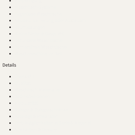
Maßfertigung
Waschtisch-Systeme
Fugenlose Waschtische
Neubau, Sanierung oder Austausch
Raumlösungen
Kleine Bäder & Gäste-WC
Gerundete Waschtische
Barrierefreie Waschtische
Waschmaschine im Bad
Details
Übersicht
Qualität
Waschtisch-Materialien
Badmöbel-Serien
Modularität
Spiegel & Spiegelschränke
Kataloge & Preislisten
Farb-Möglichkeiten je Serie & Material
Alle Farben & Dekore