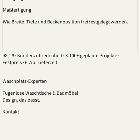
Maßfertigung
Wie Breite, Tiefe und Beckenposition frei festgelegt werden.
98,1 % Kundenzufriedenheit
·
3.100+ geplante Projekte
·
Festpreis
·
6 Wo. Lieferzeit
Das sagen unsere Kunden …
Waschplatz-Experten
Fugenlose Waschtische & Badmöbel
Design, das passt.
Kontakt
07141 1421690
service@waschplatz-experten.com