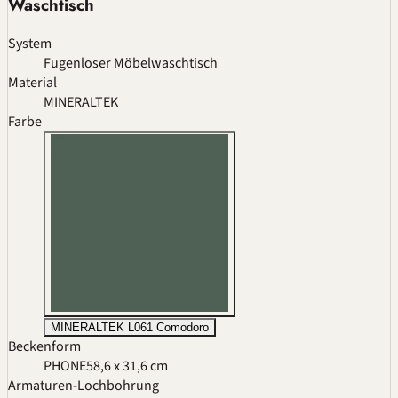
Waschtisch
System
Fugenloser Möbelwaschtisch
Material
MINERALTEK
Farbe
MINERALTEK L061 Comodoro
Beckenform
PHONE
58,6 x 31,6 cm
Armaturen-Lochbohrung