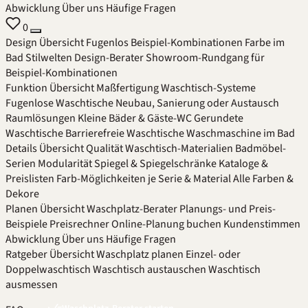
Abwicklung
Über uns
Häufige Fragen
0
Design
Übersicht
Fugenlos
Beispiel-Kombinationen
Farbe im
Bad
Stilwelten
Design-Berater
Showroom-Rundgang für
Beispiel-Kombinationen
Funktion
Übersicht
Maßfertigung
Waschtisch-Systeme
Fugenlose Waschtische
Neubau, Sanierung oder Austausch
Raumlösungen
Kleine Bäder & Gäste-WC
Gerundete
Waschtische
Barrierefreie Waschtische
Waschmaschine im Bad
Details
Übersicht
Qualität
Waschtisch-Materialien
Badmöbel-
Serien
Modularität
Spiegel & Spiegelschränke
Kataloge &
Preislisten
Farb-Möglichkeiten je Serie & Material
Alle Farben &
Dekore
Planen
Übersicht
Waschplatz-Berater
Planungs- und Preis-
Beispiele
Preisrechner
Online-Planung buchen
Kundenstimmen
Abwicklung
Über uns
Häufige Fragen
Ratgeber
Übersicht
Waschplatz planen
Einzel- oder
Doppelwaschtisch
Waschtisch austauschen
Waschtisch
ausmessen