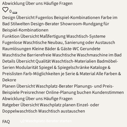
Abwicklung
Über uns
Häufige Fragen
0
Design
Übersicht
Fugenlos
Beispiel-Kombinationen
Farbe im
Bad
Stilwelten
Design-Berater
Showroom-Rundgang für
Beispiel-Kombinationen
Funktion
Übersicht
Maßfertigung
Waschtisch-Systeme
Fugenlose Waschtische
Neubau, Sanierung oder Austausch
Raumlösungen
Kleine Bäder & Gäste-WC
Gerundete
Waschtische
Barrierefreie Waschtische
Waschmaschine im Bad
Details
Übersicht
Qualität
Waschtisch-Materialien
Badmöbel-
Serien
Modularität
Spiegel & Spiegelschränke
Kataloge &
Preislisten
Farb-Möglichkeiten je Serie & Material
Alle Farben &
Dekore
Planen
Übersicht
Waschplatz-Berater
Planungs- und Preis-
Beispiele
Preisrechner
Online-Planung buchen
Kundenstimmen
Abwicklung
Über uns
Häufige Fragen
Ratgeber
Übersicht
Waschplatz planen
Einzel- oder
Doppelwaschtisch
Waschtisch austauschen
Waschplatz-Berater starten
FAQ