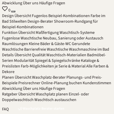
Abwicklung
Über uns
Häufige Fragen
0
Design
Übersicht
Fugenlos
Beispiel-Kombinationen
Farbe im
Bad
Stilwelten
Design-Berater
Showroom-Rundgang für
Beispiel-Kombinationen
Funktion
Übersicht
Maßfertigung
Waschtisch-Systeme
Fugenlose Waschtische
Neubau, Sanierung oder Austausch
Raumlösungen
Kleine Bäder & Gäste-WC
Gerundete
Waschtische
Barrierefreie Waschtische
Waschmaschine im Bad
Details
Übersicht
Qualität
Waschtisch-Materialien
Badmöbel-
Serien
Modularität
Spiegel & Spiegelschränke
Kataloge &
Preislisten
Farb-Möglichkeiten je Serie & Material
Alle Farben &
Dekore
Planen
Übersicht
Waschplatz-Berater
Planungs- und Preis-
Beispiele
Preisrechner
Online-Planung buchen
Kundenstimmen
Abwicklung
Über uns
Häufige Fragen
Ratgeber
Übersicht
Waschplatz planen
Einzel- oder
Doppelwaschtisch
Waschtisch austauschen
Waschplatz-Berater starten
FAQ