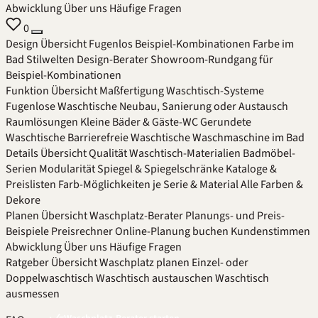
Abwicklung
Über uns
Häufige Fragen
0
Design
Übersicht
Fugenlos
Beispiel-Kombinationen
Farbe im
Bad
Stilwelten
Design-Berater
Showroom-Rundgang für
Beispiel-Kombinationen
Funktion
Übersicht
Maßfertigung
Waschtisch-Systeme
Fugenlose Waschtische
Neubau, Sanierung oder Austausch
Raumlösungen
Kleine Bäder & Gäste-WC
Gerundete
Waschtische
Barrierefreie Waschtische
Waschmaschine im Bad
Details
Übersicht
Qualität
Waschtisch-Materialien
Badmöbel-
Serien
Modularität
Spiegel & Spiegelschränke
Kataloge &
Preislisten
Farb-Möglichkeiten je Serie & Material
Alle Farben &
Dekore
Planen
Übersicht
Waschplatz-Berater
Planungs- und Preis-
Beispiele
Preisrechner
Online-Planung buchen
Kundenstimmen
Abwicklung
Über uns
Häufige Fragen
Ratgeber
Übersicht
Waschplatz planen
Einzel- oder
Doppelwaschtisch
Waschtisch austauschen
Waschtisch
ausmessen