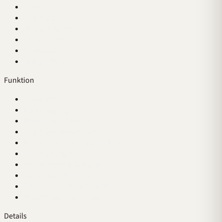
Übersicht
Fugenlos
Beispiel-Kombinationen
Farbe im Bad
Stilwelten
Design-Berater
Funktion
Übersicht
Maßfertigung
Waschtisch-Systeme
Fugenlose Waschtische
Neubau, Sanierung oder Austausch
Raumlösungen
Kleine Bäder & Gäste-WC
Gerundete Waschtische
Barrierefreie Waschtische
Waschmaschine im Bad
Details