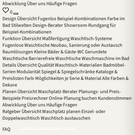
Abwicklung
Über uns
Häufige Fragen
0
Design
Übersicht
Fugenlos
Beispiel-Kombinationen
Farbe im
Bad
Stilwelten
Design-Berater
Showroom-Rundgang für
Beispiel-Kombinationen
Funktion
Übersicht
Maßfertigung
Waschtisch-Systeme
Fugenlose Waschtische
Neubau, Sanierung oder Austausch
Raumlösungen
Kleine Bäder & Gäste-WC
Gerundete
Waschtische
Barrierefreie Waschtische
Waschmaschine im Bad
Details
Übersicht
Qualität
Waschtisch-Materialien
Badmöbel-
Serien
Modularität
Spiegel & Spiegelschränke
Kataloge &
Preislisten
Farb-Möglichkeiten je Serie & Material
Alle Farben &
Dekore
Planen
Übersicht
Waschplatz-Berater
Planungs- und Preis-
Beispiele
Preisrechner
Online-Planung buchen
Kundenstimmen
Abwicklung
Über uns
Häufige Fragen
Ratgeber
Übersicht
Waschplatz planen
Einzel- oder
Doppelwaschtisch
Waschtisch austauschen
Waschplatz-Berater starten
FAQ