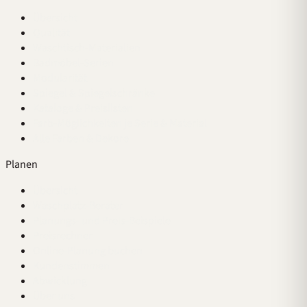
Übersicht
Qualität
Waschtisch-Materialien
Badmöbel-Serien
Modularität
Spiegel & Spiegelschränke
Kataloge & Preislisten
Farb-Möglichkeiten je Serie & Material
Alle Farben & Dekore
Planen
Übersicht
Waschplatz-Berater
Planungs- und Preis-Beispiele
Preisrechner
Online-Planung buchen
Kundenstimmen
Abwicklung
Über uns